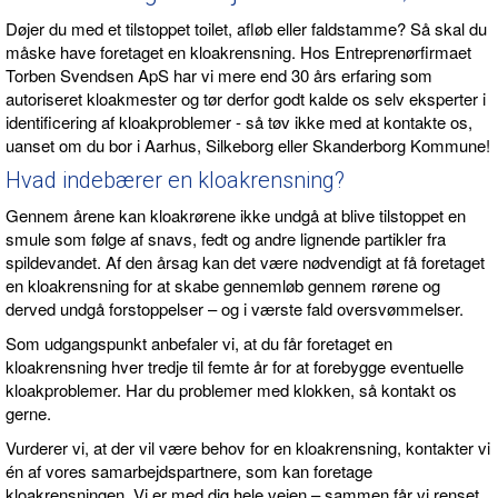
Døjer du med et tilstoppet toilet, afløb eller faldstamme? Så skal du
måske have foretaget en kloakrensning. Hos Entreprenørfirmaet
Torben Svendsen ApS har vi mere end 30 års erfaring som
autoriseret kloakmester og tør derfor godt kalde os selv eksperter i
identificering af kloakproblemer - så tøv ikke med at kontakte os,
uanset om du bor i Aarhus, Silkeborg eller Skanderborg Kommune!
Hvad indebærer en kloakrensning?
Gennem årene kan kloakrørene ikke undgå at blive tilstoppet en
smule som følge af snavs, fedt og andre lignende partikler fra
spildevandet. Af den årsag kan det være nødvendigt at få foretaget
en kloakrensning for at skabe gennemløb gennem rørene og
derved undgå forstoppelser – og i værste fald oversvømmelser.
Som udgangspunkt anbefaler vi, at du får foretaget en
kloakrensning hver tredje til femte år for at forebygge eventuelle
kloakproblemer. Har du problemer med klokken, så kontakt os
gerne.
Vurderer vi, at der vil være behov for en kloakrensning, kontakter vi
én af vores samarbejdspartnere, som kan foretage
kloakrensningen. Vi er med dig hele vejen – sammen får vi renset