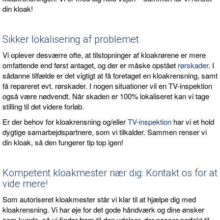
din kloak!
Sikker lokalisering af problemet
Vi oplever desværre ofte, at tilstopninger af kloakrørene er mere
omfattende end først antaget, og der er måske opstået
rørskader
. I
sådanne tilfælde er det vigtigt at få foretaget en kloakrensning, samt
få repareret evt. rørskader. I nogen situationer vil en TV-inspektion
også være nødvendt. Når skaden er 100% lokaliseret kan vi tage
stilling til det videre forløb.
Er der behov for kloakrensning og/eller
TV-inspektion
har vi et hold
dygtige samarbejdspartnere, som vi tilkalder. Sammen renser vi
din kloak, så den fungerer tip top igen!
Kompetent kloakmester nær dig: Kontakt os for at
vide mere!
Som autoriseret kloakmester står vi klar til at hjælpe dig med
kloakrensning. Vi har øje for det gode håndværk og dine ønsker
som kunde, så vi finder frem til den ydelser, der passer perfekt til