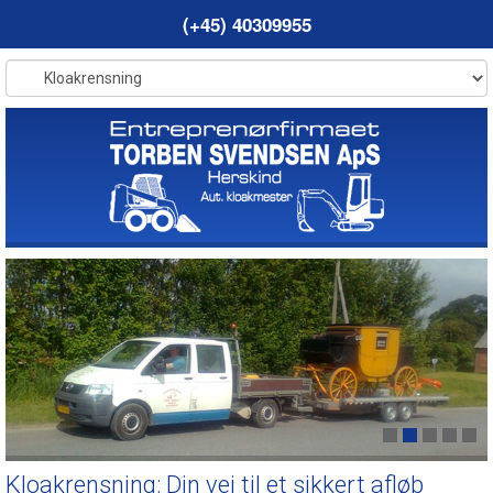
(+45) 40309955
Kloakrensning: Din vej til et sikkert afløb