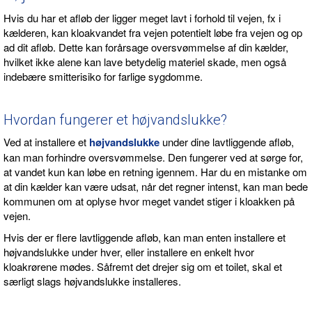
Hvis du har et afløb der ligger meget lavt i forhold til vejen, fx i
kælderen, kan kloakvandet fra vejen potentielt løbe fra vejen og op
ad dit afløb. Dette kan forårsage oversvømmelse af din kælder,
hvilket ikke alene kan lave betydelig materiel skade, men også
indebære smitterisiko for farlige sygdomme.
Hvordan fungerer et højvandslukke?
Ved at installere et
højvandslukke
under dine lavtliggende afløb,
kan man forhindre oversvømmelse. Den fungerer ved at sørge for,
at vandet kun kan løbe en retning igennem. Har du en mistanke om
at din kælder kan være udsat, når det regner intenst, kan man bede
kommunen om at oplyse hvor meget vandet stiger i kloakken på
vejen.
Hvis der er flere lavtliggende afløb, kan man enten installere et
højvandslukke under hver, eller installere en enkelt hvor
kloakrørene mødes. Såfremt det drejer sig om et toilet, skal et
særligt slags højvandslukke installeres.