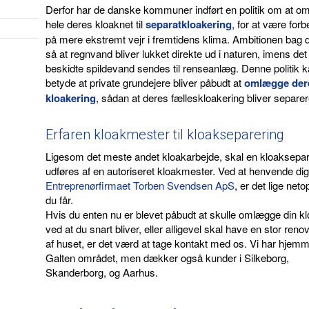
Derfor har de danske kommuner indført en politik om at 
hele deres kloaknet til
separatkloakering
, for at være forb
på mere ekstremt vejr i fremtidens klima. Ambitionen bag d
så at regnvand bliver lukket direkte ud i naturen, imens det
beskidte spildevand sendes til renseanlæg. Denne politik 
betyde at private grundejere bliver påbudt at
omlægge der
kloakering
, sådan at deres fælleskloakering bliver separer
Erfaren kloakmester til kloakseparering
Ligesom det meste andet kloakarbejde, skal en kloaksepar
udføres af en autoriseret kloakmester. Ved at henvende dig 
Entreprenørfirmaet Torben Svendsen ApS
, er det lige net
du får.
Hvis du enten nu er blevet påbudt at skulle omlægge din kl
ved at du snart bliver, eller alligevel skal have en stor reno
af huset, er det værd at tage kontakt med os. Vi har hjemm
Galten området, men dækker også kunder i Silkeborg,
Skanderborg, og Aarhus.