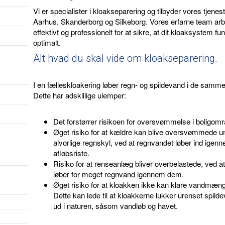
Vi er specialister i kloakseparering og tilbyder vores tjenest
Aarhus, Skanderborg og Silkeborg. Vores erfarne team arb
effektivt og professionelt for at sikre, at dit kloaksystem fu
optimalt.
Alt hvad du skal vide om kloakseparering.
I en fælleskloakering løber regn- og spildevand i de samme 
Dette har adskillige ulemper:
Det forstørrer risikoen for oversvømmelse i boligomr
Øget risiko for at kældre kan blive oversvømmede u
alvorlige regnskyl, ved at regnvandet løber ind igen
afløbsriste.
Risiko for at renseanlæg bliver overbelastede, ved at
løber for meget regnvand igennem dem.
Øget risiko for at kloakken ikke kan klare vandmæn
Dette kan lede til at kloakkerne lukker urenset spild
ud i naturen, såsom vandløb og havet.