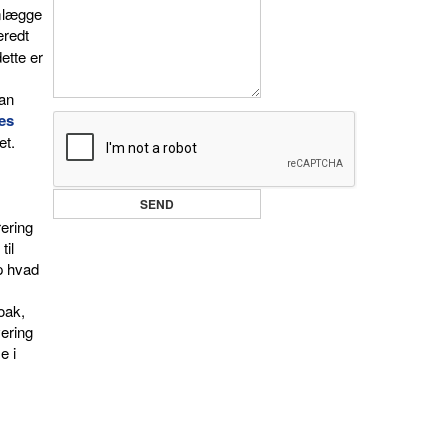
omlægge
eredt
ette er
kan
es
et.
ering
til
op hvad
oak,
vering
e i