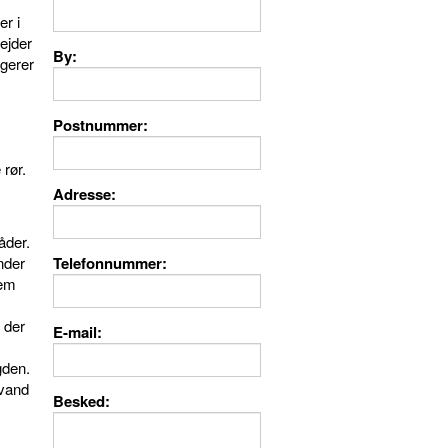
er i
ejder
By
ngerer
Postnummer
rør.
Adresse
åder.
nder
Telefonnummer
nem
 der
E-mail
gden.
evand
Besked