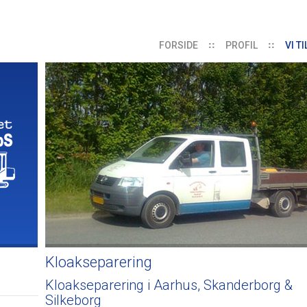
FORSIDE
PROFIL
VI T
Kloakseparering
Kloakseparering i Aarhus, Skanderborg &
Silkeborg