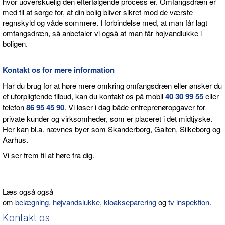
hvor uoverskuelig den efterfølgende process er. Omfangsdræn er
med til at sørge for, at din bolig bliver sikret mod de værste
regnskyld og våde sommere. I forbindelse med, at man får lagt
omfangsdræn, så anbefaler vi også at man får højvandlukke i
boligen.
Kontakt os for mere information
Har du brug for at høre mere omkring omfangsdræn eller ønsker du
et uforpligtende tilbud, kan du kontakt os på mobil
40 30 99 55
eller
telefon
86 95 45 90
. Vi løser i dag både entreprenøropgaver for
private kunder og virksomheder, som er placeret i det midtjyske.
Her kan bl.a. nævnes byer som Skanderborg, Galten, Silkeborg og
Aarhus.
Vi ser frem til at høre fra dig.
Læs også også
om
belægning
,
højvandslukke
,
kloakseparering
og
tv inspektion
.
Kontakt os