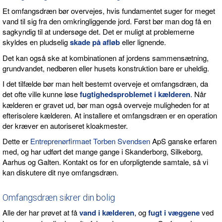
Et omfangsdræn bør overvejes, hvis fundamentet suger for meget
vand til sig fra den omkringliggende jord. Først bør man dog få en
sagkyndig til at undersøge det. Det er muligt at problemerne
skyldes en pludselig
skade på afløb
eller lignende.
Det kan også ske at kombinationen af jordens sammensætning,
grundvandet, nedbøren eller husets konstruktion bare er uheldig.
I det tilfælde bør man helt bestemt overveje et omfangsdræn, da
det ofte ville kunne løse
fugtighedsproblemet i kælderen
. Når
kælderen er gravet ud, bør man også overveje muligheden for at
efterisolere kælderen. At installere et omfangsdræn er en operation
der kræver en autoriseret kloakmester.
Dette er
Entreprenørfirmaet Torben Svendsen
ApS ganske erfaren
med, og har udført det mange gange i Skanderborg, Silkeborg,
Aarhus og Galten. Kontakt os for en uforpligtende samtale, så vi
kan diskutere dit nye omfangsdræn.
Omfangsdræn sikrer din bolig
Alle der har prøvet at få
vand i kælderen
, og
fugt i væggene
ved