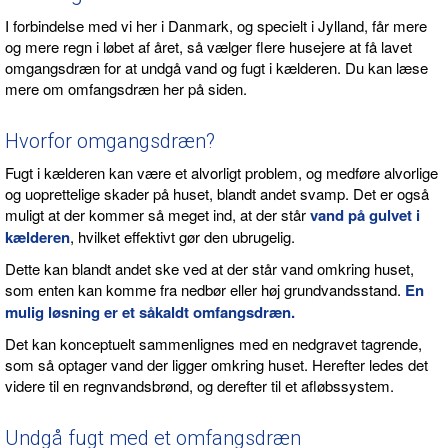
I forbindelse med vi her i Danmark, og specielt i Jylland, får mere
og mere regn i løbet af året, så vælger flere husejere at få lavet
omgangsdræn for at undgå vand og fugt i kælderen. Du kan læse
mere om omfangsdræn her på siden.
Hvorfor omgangsdræn?
Fugt i kælderen kan være et alvorligt problem, og medføre alvorlige
og uoprettelige skader på huset, blandt andet svamp. Det er også
muligt at der kommer så meget ind, at der står
vand på gulvet i
kælderen
, hvilket effektivt gør den ubrugelig.
Dette kan blandt andet ske ved at der står vand omkring huset,
som enten kan komme fra nedbør eller høj grundvandsstand.
En
mulig løsning er et såkaldt omfangsdræn.
Det kan konceptuelt sammenlignes med en nedgravet tagrende,
som så optager vand der ligger omkring huset. Herefter ledes det
videre til en regnvandsbrønd, og derefter til et afløbssystem.
Undgå fugt med et omfangsdræn