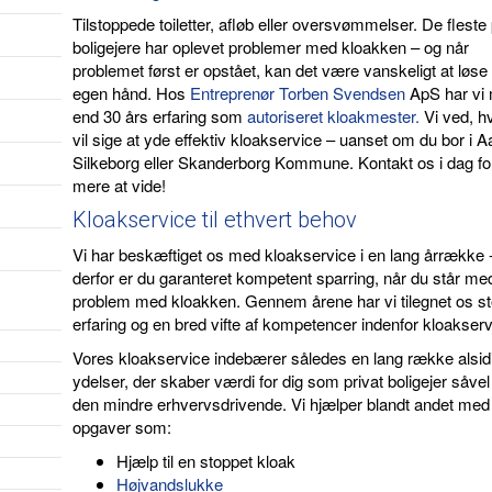
Tilstoppede toiletter, afløb eller oversvømmelser. De fleste 
boligejere har oplevet problemer med kloakken – og når
problemet først er opstået, kan det være vanskeligt at løse
egen hånd. Hos
Entreprenør Torben Svendsen
ApS har vi
end 30 års erfaring som
autoriseret kloakmester.
Vi ved, h
vil sige at yde effektiv kloakservice – uanset om du bor i A
Silkeborg eller Skanderborg Kommune. Kontakt os i dag for
mere at vide!
Kloakservice til ethvert behov
Vi har beskæftiget os med kloakservice i en lang årrække 
derfor er du garanteret kompetent sparring, når du står me
problem med kloakken. Gennem årene har vi tilegnet os st
erfaring og en bred vifte af kompetencer indenfor kloakserv
Vores kloakservice indebærer således en lang række alsid
ydelser, der skaber værdi for dig som privat boligejer såve
den mindre erhvervsdrivende. Vi hjælper blandt andet med
opgaver som:
Hjælp til en stoppet kloak
Højvandslukke