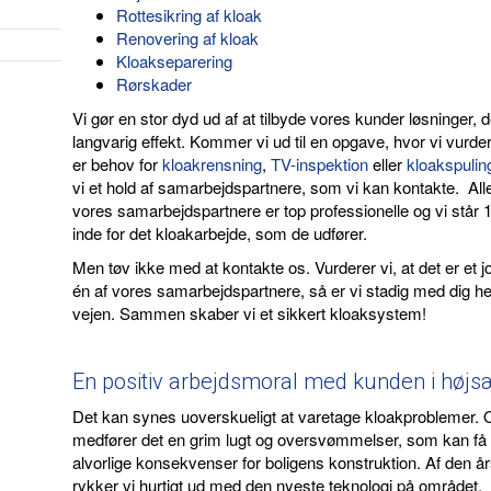
Rottesikring af kloak
Renovering af kloak
Kloakseparering
Rørskader
Vi gør en stor dyd ud af at tilbyde vores kunder løsninger, d
langvarig effekt. Kommer vi ud til en opgave, hvor vi vurde
er behov for
kloakrensning
,
TV-inspektion
eller
kloakspulin
vi et hold af samarbejdspartnere, som vi kan kontakte. All
vores samarbejdspartnere er top professionelle og vi står
inde for det kloakarbejde, som de udfører.
Men tøv ikke med at kontakte os. Vurderer vi, at det er et jo
én af vores samarbejdspartnere, så er vi stadig med dig he
vejen. Sammen skaber vi et sikkert kloaksystem!
En positiv arbejdsmoral med kunden i højs
Det kan synes uoverskueligt at varetage kloakproblemer. 
medfører det en grim lugt og oversvømmelser, som kan få
alvorlige konsekvenser for boligens konstruktion. Af den å
rykker vi hurtigt ud med den nyeste teknologi på området.