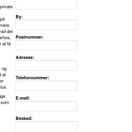
private
By
 på
 mere
vad det
Postnummer
arhus,
 at få
Adresse
- og
d et
Telefonnummer
or
ice.
ige
E-mail
l som
Besked