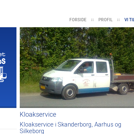
FORSIDE
PROFIL
VI T
Kloakservice
Kloakservice i Skanderborg, Aarhus og
Silkeborg