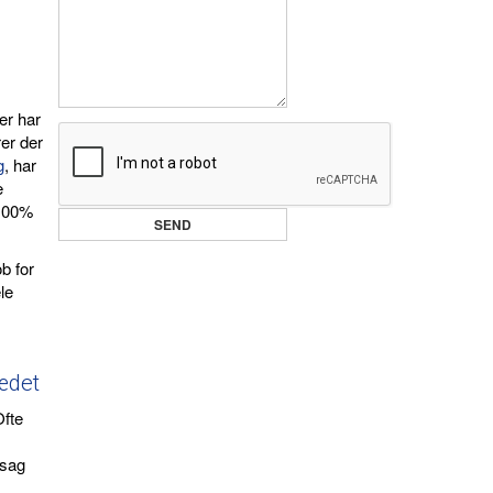
er har
rer der
g
, har
e
 100%
b for
le
ædet
Ofte
rsag